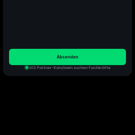
Bevorzugter Kontaktweg
Telefon
E-Mail
Whatsapp
Ich akzeptiere die 
Datenschutzbestimmungen
Absenden
412 Partner-Kanzleien suchen Fachkräfte