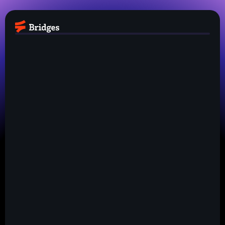
0-2
3-5
6-10
10+