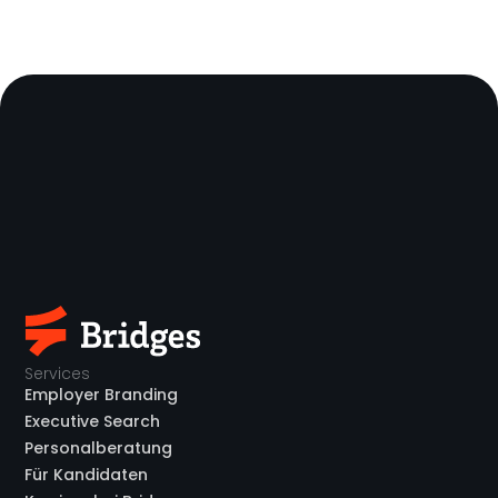
Raising
Sta
Employer Branding Strategie
Kultu
E
m
p
l
Services
Employer Branding
o
Executive Search
y
Personalberatung
Für Kandidaten