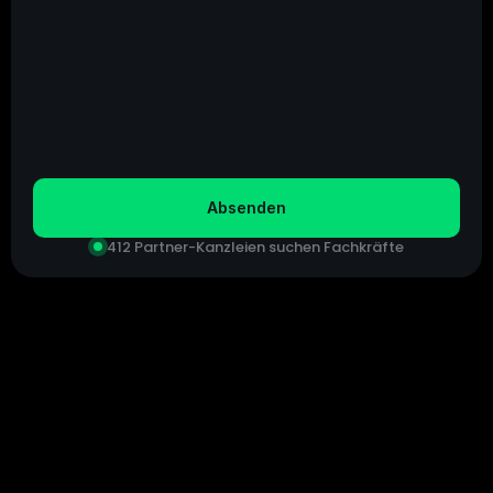
Bevorzugter Kontaktweg
Telefon
E-Mail
Whatsapp
Ich akzeptiere die 
Datenschutzbestimmungen
Absenden
412 Partner-Kanzleien suchen Fachkräfte