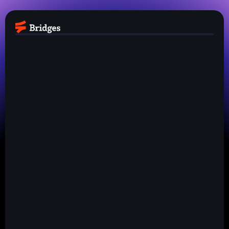
0-2
3-5
6-10
10+