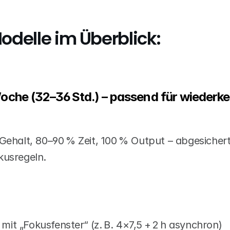
Modelle im Überblick:
che (32–36 Std.) – passend für wiederke
Gehalt, 80–90 % Zeit, 100 % Output – abgesichert
kusregeln.
 mit „Fokusfenster“ (z. B. 4×7,5 + 2 h asynchron)