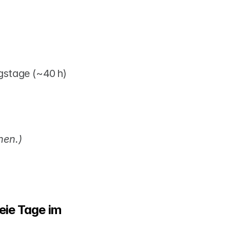
gstage (~40 h) 
nen.)
ie Tage im 