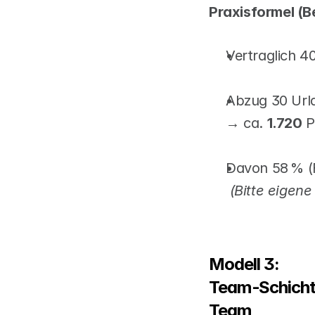
Praxisformel (B
Vertraglich 4
Abzug 30 Urla
→ ca. 
1.720
 
Davon 58 % (F
(Bitte eigene
Modell 3: 
Team‑Schichtm
Team