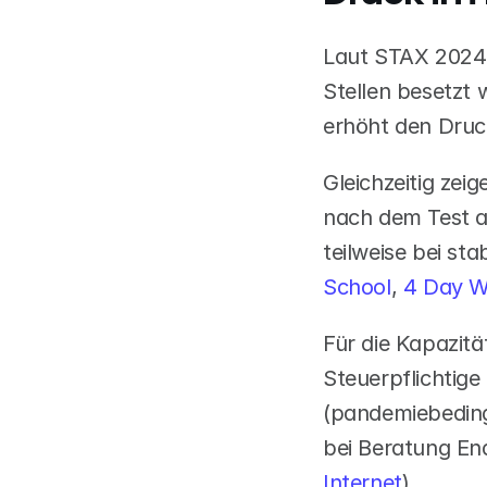
Laut STAX 2024 k
Stellen besetzt
erhöht den Druck
Gleichzeitig zei
nach dem Test am
teilweise bei st
School
,
 4 Day W
Für die Kapazitä
Steuerpflichtige
(pandemiebedingt
bei Beratung End
Internet
)