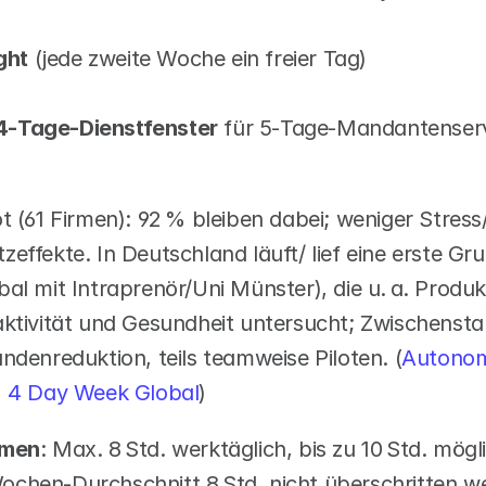
ght
 (jede zweite Woche ein freier Tag)
 4‑Tage‑Dienstfenster
 für 5‑Tage‑Mandantenser
ot (61 Firmen): 92 % bleiben dabei; weniger Stress
effekte. In Deutschland läuft/ lief eine erste Gr
l mit Intraprenör/Uni Münster), die u. a. Produkti
ktivität und Gesundheit untersucht; Zwischenstan
ndenreduktion, teils teamweise Piloten. (
Autono
,
 4 Day Week Global
)
hmen
: Max. 8 Std. werktäglich, bis zu 10 Std. mögl
chen‑Durchschnitt 8 Std. nicht überschritten we