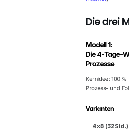
Die drei 
Modell 1: 
Die 4‑Tage‑Wo
Prozesse
Kernidee: 100 % 
Prozess‑ und Fo
Varianten
4×8 (32 Std.)