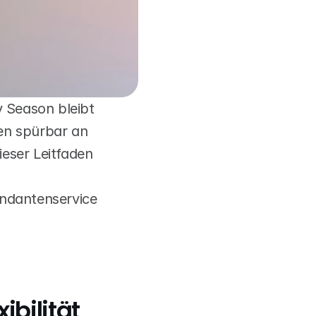
 Season bleibt 
nen spürbar an 
eser Leitfaden 
ndantenservice 
ibilität