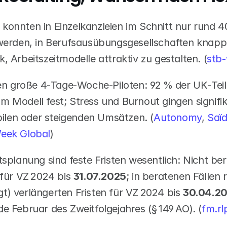
onnten in Einzelkanzleien im Schnitt nur rund 40
 werden, in Berufsausübungsgesellschaften knapp
, Arbeitszeitmodelle attraktiv zu gestalten. (
stb
gen große 4‑Tage‑Woche‑Piloten: 92 % der UK‑Teil
 Modell fest; Stress und Burnout gingen signifik
abilen oder steigenden Umsätzen. (
Autonomy
,
 Saïd
eek Global
)
tsplanung sind feste Fristen wesentlich: Nicht ber
 für VZ 2024 bis 
31.07.2025
; in beratenen Fällen r
) verlängerten Fristen für VZ 2024 bis 
30.04.2
e Februar des Zweitfolgejahres (§ 149 AO). (
fm.rl