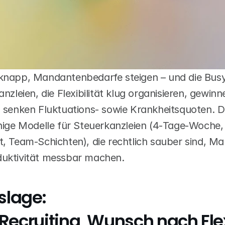
 knapp, Mandantenbedarfe steigen – und die Busy
anzleien, die Flexibilität klug organisieren, gewin
d senken Fluktuations- sowie Krankheitsquoten. Di
ähige Modelle für Steuerkanzleien (4‑Tage‑Woche, 
t, Team‑Schichten), die rechtlich sauber sind, Ma
duktivität messbar machen.
lage:
Recruiting, Wunsch nach Flex