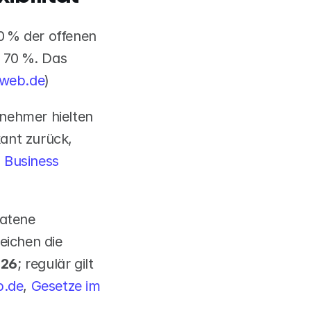
 % der offenen 
 70 %. Das 
-web.de
)
nehmer hielten 
ant zurück, 
 Business 
atene 
eichen die 
026
; regulär gilt 
p.de
,
 Gesetze im 