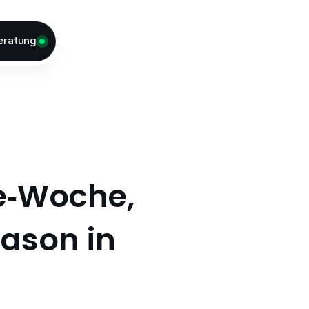
eratung
e‑Woche, 
ason in 