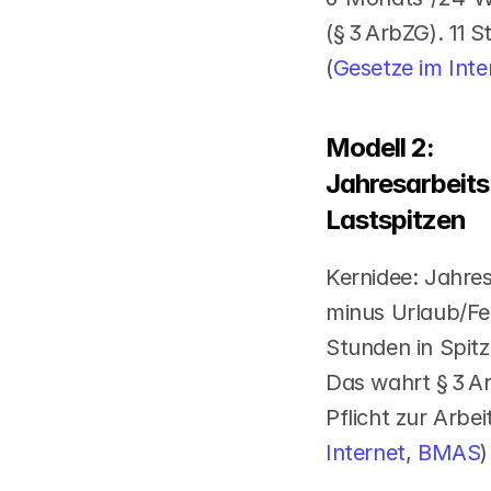
(§ 3 ArbZG). 11 S
(
Gesetze im Inte
Modell 2: 
Jahresarbeitsz
Lastspitzen
Kernidee: Jahres
minus Urlaub/Fei
Stunden in Spitze
Das wahrt § 3 Ar
Pflicht zur Arbe
Internet
,
 BMAS
)