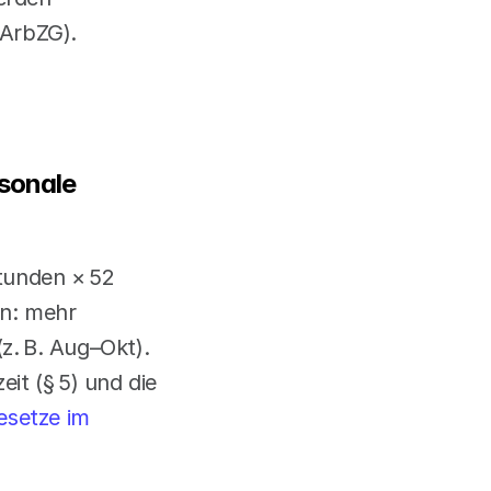
ArbZG). 
sonale 
tunden × 52 
n: mehr 
z. B. Aug–Okt). 
t (§ 5) und die 
setze im 