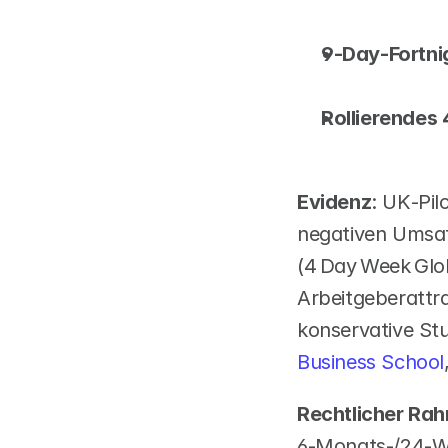
9‑Day‑Fortni
Rollierendes
Evidenz
: UK‑Pil
negativen Umsatz
(4 Day Week Globa
Arbeitgeberattra
konservative Stu
Business School
Rechtlicher Ra
6‑Monats-/24‑Wo