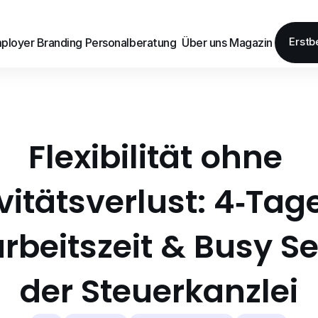
Erstb
ployer Branding
Personalberatung
Über uns
Magazin
ployer Branding
Personalberatung
Über uns
Magazin
Flexibilität ohne 
vitätsverlust: 4‑Tag
rbeitszeit & Busy Se
der Steuerkanzlei