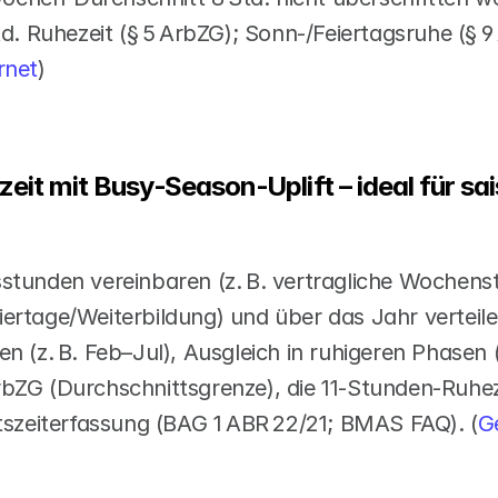
td. Ruhezeit (§ 5 ArbZG); Sonn‑/Feiertagsruhe (§ 9 
rnet
)
eit mit Busy‑Season‑Uplift – ideal für sai
stunden vereinbaren (z. B. vertragliche Wochens
ertage/Weiterbildung) und über das Jahr verteile
n (z. B. Feb–Jul), Ausgleich in ruhigeren Phasen (
bZG (Durchschnittsgrenze), die 11‑Stunden‑Ruhezei
itszeiterfassung (BAG 1 ABR 22/21; BMAS FAQ). (
Ge