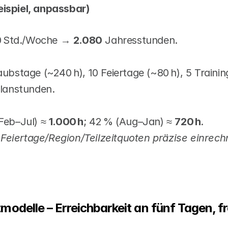
eispiel, anpassbar)
0 Std./Woche → 
2.080
 Jahresstunden.
ubstage (~240 h), 10 Feiertage (~80 h), 5 Trainin
Planstunden.
eb–Jul) ≈ 
1.000 h
; 42 % (Aug–Jan) ≈ 
720 h
.
 Feiertage/Region/Teilzeitquoten präzise einrech
odelle – Erreichbarkeit an fünf Tagen, fre