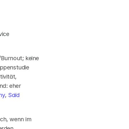
vice
/Burnout; keine 
uppenstudie 
vität, 
d: eher 
my
,
 Saïd 
ich, wenn im 
rden 