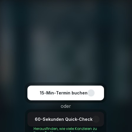
Wer über Veränderung 
nachdenkt, sollte mit 
jemandem sprechen, 
der den Markt kennt.
15‑Min‑Termin buchen
oder
60-Sekunden Quick-Check
Herausfinden, wie viele Kanzleien zu 