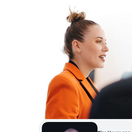
Perspektiven: Vorbereitung auf das
Steuerberaterexamen (finanziert &
unterstützt), Übergang in die Rolle als
Steuerberater:in
Hamburg (Metropolregion)