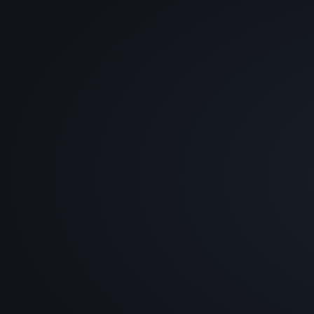
Perspektiven: Entwicklung zur Steuerfachwirt
Übernahme von Mandatsverantwortung,
mittelfristig Teamleitung
Berlin & Speckgürtel
Prüfungsassistent
m/w/
Gehalt:
ab 51.000 € p.a.
Perspektiven: Aufbau von Prüfungserfahrung
Aufstieg zum Prüfungsleiter in 2–3 Jahren,
Spezialisierung auf Branchenmandate
Lübeck / Kiel