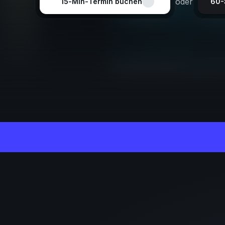
oder
15‑Min‑Termin buchen
60-
Steuerfachangestellte
m/w/
Gehalt:
ab 44.000 € p.a.