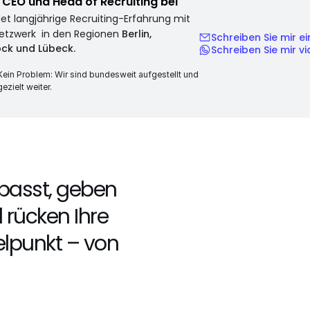
CEO und Head of Recruiting bei 
et langjährige Recruiting-Erfahrung mit 
etzwerk  in den Regionen 
Berlin, 
Schreiben Sie mir ei
ck und Lübeck.
Schreiben Sie mir 
Kein Problem: Wir sind bundesweit aufgestellt und 
gezielt weiter.
Besseres Gehal
 passt, geben 
Flexible Modell
rücken Ihre 
lpunkt – von 
Exklusive Benefi
Nächster Karrie