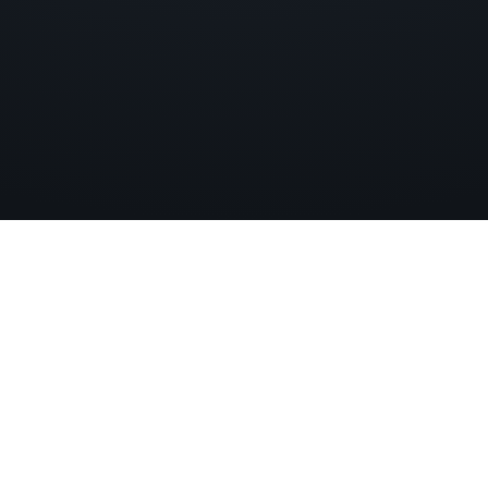
d 
h
d 
,
nternehmen in 