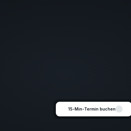
in,
Stand 31.07.2026
d 
,
15‑Min‑Termin buchen