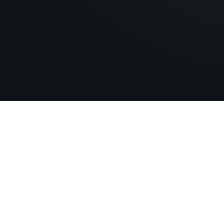
Prüfungsleiter
m/w/
Gehalt:
ab 75.000 € p.a.
Perspektiven: Mandatsleitung mit
Budgetverantwortung, Entwicklung zum
Manager, langfristig Partnerlaufbahn möglic
Rostock / Schwerin
Wirtschaftsprüfer
m/w/
Gehalt:
ab 105.000 € p.a.
412
Perspektiven: Ausbau eines eigenen
Stand 31.07.2026
Mandantenportfolios, Führung kleiner Teams
Partneroption
Kanzleien und U