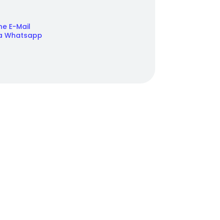
ne E-Mail
via Whatsapp
t & klare Spannen
e & Homeoffice
ts
reschritt mit Plan